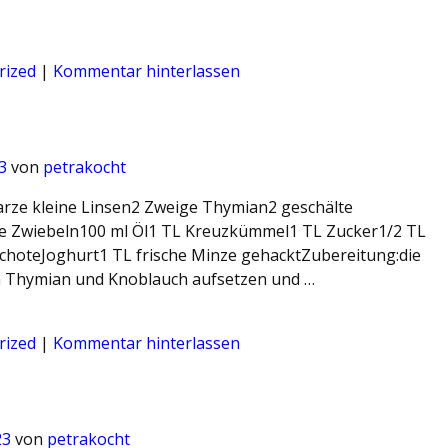
rized
|
Kommentar hinterlassen
3
von
petrakocht
arze kleine Linsen2 Zweige Thymian2 geschälte
e Zwiebeln100 ml Öl1 TL Kreuzkümmel1 TL Zucker1/2 TL
schoteJoghurt1 TL frische Minze gehacktZubereitung:die
m Thymian und Knoblauch aufsetzen und …
rized
|
Kommentar hinterlassen
23
von
petrakocht