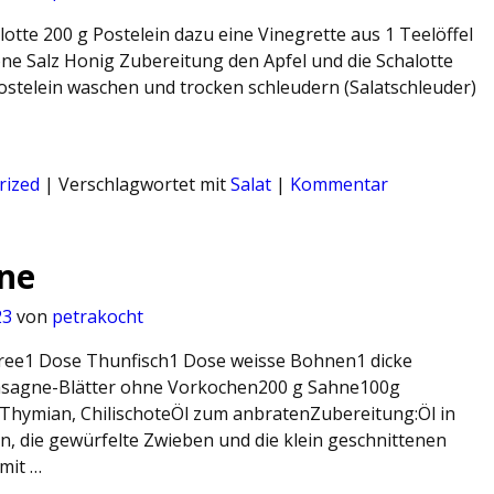
alotte 200 g Postelein dazu eine Vinegrette aus 1 Teelöffel
rone Salz Honig Zubereitung den Apfel und die Schalotte
ostelein waschen und trocken schleudern (Salatschleuder)
rized
|
Verschlagwortet mit
Salat
|
Kommentar
ne
23
von
petrakocht
ree1 Dose Thunfisch1 Dose weisse Bohnen1 dicke
asagne-Blätter ohne Vorkochen200 g Sahne100g
, Thymian, ChilischoteÖl zum anbratenZubereitung:Öl in
, die gewürfelte Zwieben und die klein geschnittenen
mit …