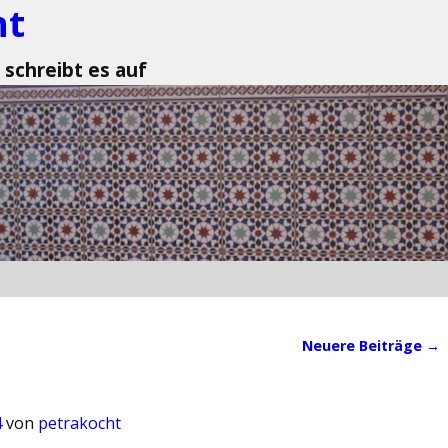
ht
 schreibt es auf
Neuere Beiträge
→
4
von
petrakocht