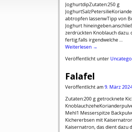
JoghurtdipZutaten:250 g
JoghurtSalzPetersilieKorian
abtropfen lassenwTipp von Bur
Joghurt hineingeben.anschließ
zerdrückten Knoblauch dazu. d
fertig.falls irgendwelche …
Weiterlesen →
Veröffentlicht unter
Uncatego
Falafel
Veröffentlicht am
9. März 202
Zutaten:200 g getrocknete Ki
KnoblauchzeheKorianderpulve
Mehl1 Messerspitze Backpulv
Kichererbsen mit Kaisernatron
Kaisernatron, das dient dazu 