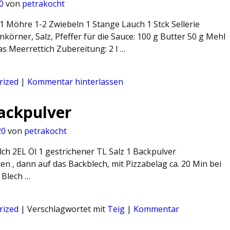
0
von
petrakocht
 1 Möhre 1-2 Zwiebeln 1 Stange Lauch 1 Stck Sellerie
körner, Salz, Pfeffer für die Sauce: 100 g Butter 50 g Mehl
as Meerrettich Zubereitung: 2 l …
rized
|
Kommentar hinterlassen
Backpulver
20
von
petrakocht
lch 2EL Öl 1 gestrichener TL Salz 1 Backpulver
en , dann auf das Backblech, mit Pizzabelag ca. 20 Min bei
 Blech …
rized
|
Verschlagwortet mit
Teig
|
Kommentar