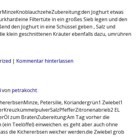
derMinzeKnoblauchzeheZubereitung:den Joghurt etwas
khard:eine Filtertüte in ein großes Sieb legen und den
end den Joghurt in eine Schüssel geben , Salz und
ie klein geschnittenen Kräuter ebenfalls dazu, umrühren
rized
|
Kommentar hinterlassen
4
von
petrakocht
chererbsenMinze, Petersilie, Koriandergrün1 Zwiebel1
rKreuzkümmelpulverSalzPfefferZitronenabrieb2 EL
erÖl zum BratenZubereitung:Am Tag vorher die
 (ein Teelöffel) einweichen. es geht aber auch ohne
dass die Kichererbsen weicher werden.die Zwiebel grob