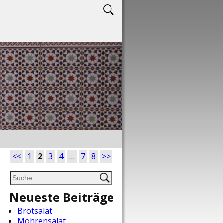
<<
1
2
3
4
…
7
8
>>
Neueste Beiträge
Brotsalat
Möhrensalat