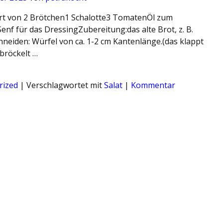
rt von 2 Brötchen1 Schalotte3 TomatenÖl zum
 Senf für das DressingZubereitung:das alte Brot, z. B.
hneiden: Würfel von ca. 1-2 cm Kantenlänge.(das klappt
 bröckelt …
rized
|
Verschlagwortet mit
Salat
|
Kommentar