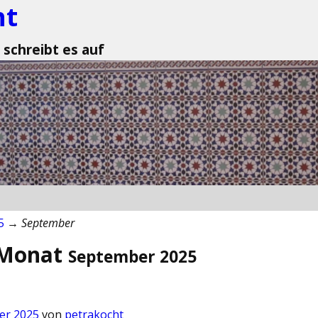
ht
 schreibt es auf
5
→
September
 Monat
September 2025
er 2025
von
petrakocht