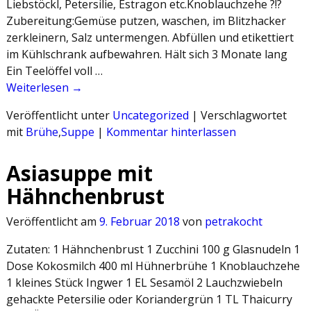
Liebstöckl, Petersilie, Estragon etc.Knoblauchzehe ?!?
Zubereitung:Gemüse putzen, waschen, im Blitzhacker
zerkleinern, Salz untermengen. Abfüllen und etikettiert
im Kühlschrank aufbewahren. Hält sich 3 Monate lang
Ein Teelöffel voll …
Weiterlesen →
Veröffentlicht unter
Uncategorized
|
Verschlagwortet
mit
Brühe
,
Suppe
|
Kommentar hinterlassen
Asiasuppe mit
Hähnchenbrust
Veröffentlicht am
9. Februar 2018
von
petrakocht
Zutaten: 1 Hähnchenbrust 1 Zucchini 100 g Glasnudeln 1
Dose Kokosmilch 400 ml Hühnerbrühe 1 Knoblauchzehe
1 kleines Stück Ingwer 1 EL Sesamöl 2 Lauchzwiebeln
gehackte Petersilie oder Koriandergrün 1 TL Thaicurry