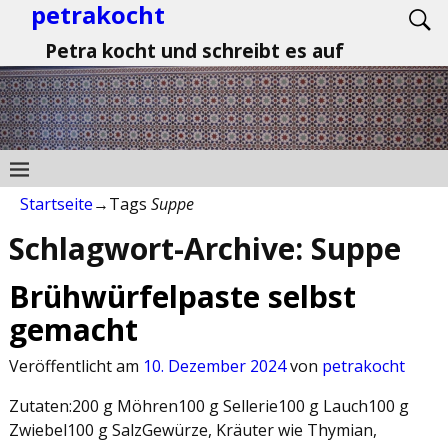
petrakocht
Petra kocht und schreibt es auf
Startseite
→Tags
Suppe
Schlagwort-Archive:
Suppe
Brühwürfelpaste selbst
gemacht
Veröffentlicht am
10. Dezember 2024
von
petrakocht
Zutaten:200 g Möhren100 g Sellerie100 g Lauch100 g
Zwiebel100 g SalzGewürze, Kräuter wie Thymian,